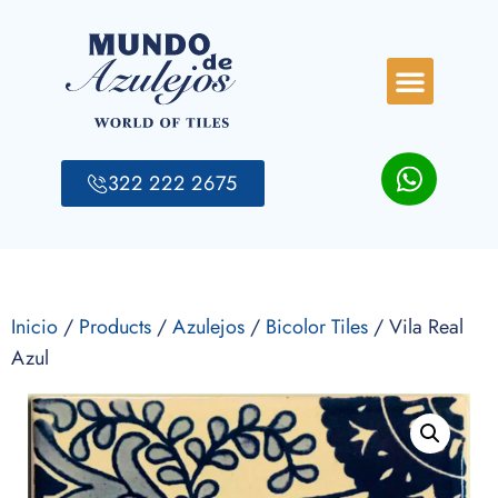
322 222 2675
Inicio
/
Products
/
Azulejos
/
Bicolor Tiles
/ Vila Real
Azul