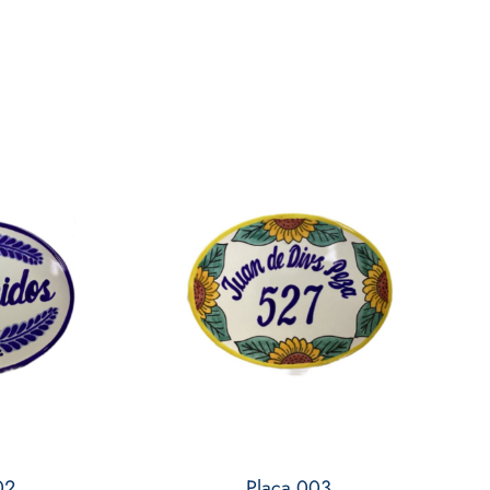
02
Placa 003