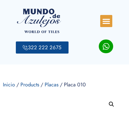
322 222 2675
Inicio
/
Products
/
Placas
/ Placa 010