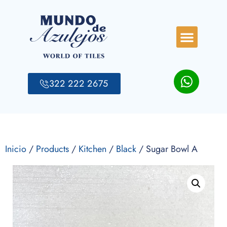
322 222 2675
Inicio
/
Products
/
Kitchen
/
Black
/ Sugar Bowl A