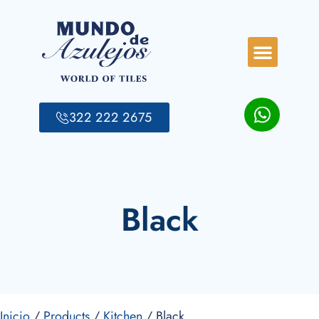
322 222 2675
Black
Inicio
/
Products
/
Kitchen
/ Black