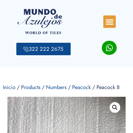
322 222 2675
Inicio
/
Products
/
Numbers
/
Peacock
/ Peacock 8