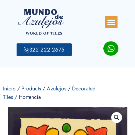
322 222 2675
Inicio
/
Products
/
Azulejos
/
Decorated
Tiles
/ Hortencia