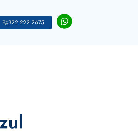
322 222 2675
zul